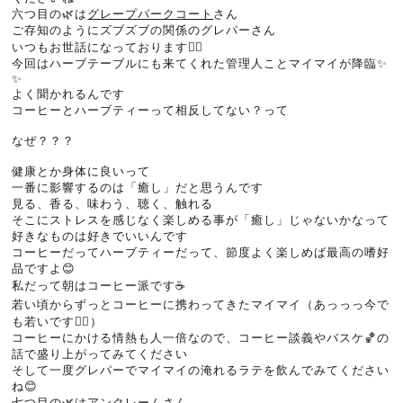
六つ目の🌿は
グレープパークコート
さん
ご存知のようにズブズブの関係のグレパーさん
いつもお世話になっております🙇‍♀️
今回はハーブテーブルにも来てくれた管理人ことマイマイが降臨✨
✨
よく聞かれるんです
コーヒーとハーブティーって相反してない？って
⁡
なぜ？？？
⁡
健康とか身体に良いって
一番に影響するのは「癒し」だと思うんです
見る、香る、味わう、聴く、触れる
そこにストレスを感じなく楽しめる事が「癒し」じゃないかなって
好きなものは好きでいいんです
コーヒーだってハーブティーだって、節度よく楽しめば最高の嗜好
品ですよ😊
私だって朝はコーヒー派です☕️
若い頃からずっとコーヒーに携わってきたマイマイ（あっっっ今で
も若いです🙇‍♀️）
コーヒーにかける情熱も人一倍なので、コーヒー談義やバスケ🏀の
話で盛り上がってみてください
そして一度グレパーでマイマイの淹れるラテを飲んでみてください
ね😊
七つ目の🌿は
アンクレーム
さん