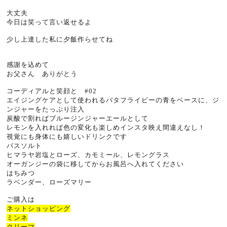
大丈夫
今日は笑って言い返せるよ
少し上達した私に夕飯作らせてね
感謝を込めて
お父さん ありがとう
コーディアルと笑顔と #02
エイジングケアとして使われるバタフライピーの青をベースに、ジ
ンジャーをたっぷり注入
炭酸で割ればブルージンジャーエールとして
レモンを入れれば色の変化も楽しめインスタ映え間違えなし！
視覚にも身体にも嬉しいドリンクです
バスソルト
ヒマラヤ岩塩とローズ、カモミール、レモングラス
オーガンジーの袋に移してからお風呂へ入れてください
はちみつ
ラベンダー、ローズマリー
ご購入は
ネットショッピング
ミンネ
クリーマ