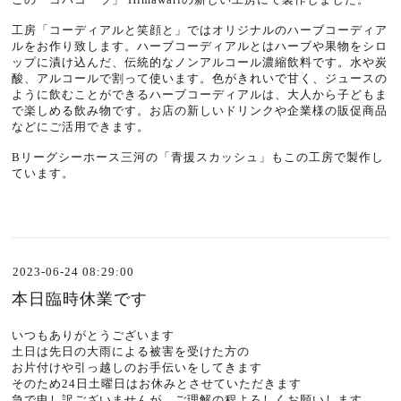
工房「コーディアルと笑顔と」ではオリジナルのハーブコーディア
ルをお作り致します。ハーブコーディアルとはハーブや果物をシロ
ップに漬け込んだ、伝統的なノンアルコール濃縮飲料です。水や炭
酸、アルコールで割って使います。色がきれいで甘く、ジュースの
ように飲むことができるハーブコーディアルは、大人から子どもま
で楽しめる飲み物です。お店の新しいドリンクや企業様の販促商品
などにご活用できます。
Bリーグシーホース三河の「青援スカッシュ」もこの工房で製作し
ています。
2023-06-24 08:29:00
本日臨時休業です
いつもありがとうございます
土日は先日の大雨による被害を受けた方の
お片付けや引っ越しのお手伝いをしてきます
そのため24日土曜日はお休みとさせていただきます
急で申し訳ございませんが、ご理解の程よろしくお願いします。