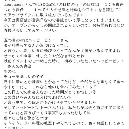
monomoni さんではSDGsの17の目標のうちの目標12「つくる責任
つかう責任 ──すべての人の意識と行動をシフト」を意識してこ
のアップサイクルに取り組んでいるんです✨
今回は実店舗が営業日なので委託という形になってしまいました
が、オープンから少しの間は居れるらしいので、お時間あればぜひ
直接お会いしてみてください
⁡
⁡五つ目の🌿は
ハッピーピントー
さん
タイ料理ってなんか近づけなくて…
と言うか、新しい食に飛びつくってなんか度胸がいるんですよね
せっかくの食事、外したらやだなぁ😣とかね
以前イベントでご一緒した時に、初めていただいたハッピーピント
ーさんのお弁当
あのね
チョー美味しいの💕💕
勝手に辛いとか味濃いとか思ってたけど、全然そんな事なくて食べ
やすかったし、これなら他のも食べてみたい！って
この日までの出会えなかった時間がとても惜しい😣
この喜びをみんなに分けてあげたい✨
と言う事で、今回お声をかけさせていただきました
そしてハッピーピントーさんとは、私たちが出会う前にすでに出会
っていたと言うびっくり事実‼️もあったりして🤭
色々なご縁が繋がる幸せ
そうそう、タイ料理の教室もやられてるので、色々お話ししてみて
くださいね