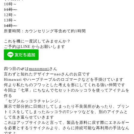
10時～
11時～
12時～
13時～
14時～
所要時間：カウンセリング等含めて約1時間
⁡
これを機に一度試してみませんか？
ご予約はLINE からお願いします
四つ目の🌿は
monomoni
さん
言わずと知れたデザイナーnaoさんのお店です
Himawari やハーブテーブルのロゴマークなどを手掛けています
何より私たちのフワッとした考えを形にしてくれる強い仲間です
今回は「七草」にちなんで七セットのルッコラを使ってアイテムを
作る
「セブンルッコラチャレンジ」
展示で部分的に日焼けしてしまったり不良箇所があったり、プリン
トミスをしてしまったルッコラのTシャツなどを、別のアイテムと
して生き返らせていきます
これはアップサイクルと言って、製品を原料に戻す際にエネルギー
を必要とするリサイクルより、さらに持続可能な再利用の手法なん
ですよ