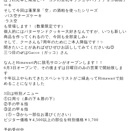
ーキ
そして今回は蓬莱泉「空」の酒粕を使ったシリーズ
·バス空チーズケーキ
·ラス空
も登場します！（数量限定です）
個人的にはバターサンドクッキー大好きなんですが、いつも新しい
商品を作ってくれるので、今回も全部楽しみ♪
そして、クーさんも7周年のためにご本人降臨です！✨
聞きたいことがあればぜひぜひお話ししてみてくださいね😊
三つ目の🌿はGacco（ガッコ）さん
⁡
なんとHimawari内に脱毛サロンがオープンします！！
6月3日オープンで、その後まずは日曜日のみの営業で開始致しま
す
十年以上やられてきたスペシャリストがご縁あってHimawariで始
めることになりました
⁡
3日は特別メニュー
①口周り（鼻の下＆唇の下）
②手の甲＆指
③足の甲＆指
（①～③から一部位お選びください）
ビジター価格￥4,500以上の部位を特別価格￥1,700
⁡
予約受付中