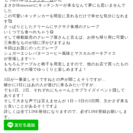
まさかHimawariにキッチンカーが来るなんて夢にも思いませんで
した
この可愛いキッチンカーを間近に見れるだけで幸せな気分になれま
す🥰
さっぱりとしたクリームにサクサク食感のクレープ
いくつでも食べれちゃう😋
そして移動販売のクレープ屋さんと言えば、お持ち帰り用に可愛い
三角形なものが頭に浮かびますよね
今回はお皿にのったクレープ
シュガーエシレバターコーヒー風味とマスカルポーネアイス
が登場します✨✨
もちろんテーブルと椅子を用意しますので、他のお店で買ったもの
も含めてその場でゆっくりと楽しめますよ！
3日が一番楽しそうですねとの声が聞こえそうですが…
確かに3日にはあの人が遊びに来るみたいですが…
でも1日、2日、それぞれにちゃーんとサプライズイベント隠して
あります！
そして大きな声では言えませんが 1日～3日の3日間、欠かさず来る
と良いことがあるそうですよ
詳しくは全てLINE発信になりますので、必ずLINE登録お願いしま
す。