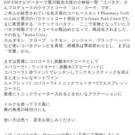
ZIP-FMナビゲーターで豊川観光大使の小林拓一郎「コバタク」さ
んプロデュースのクラフトコーラ「コバ・コーラ」です。
ご本人が経営されている名古屋のコーヒースタンドPharmacy Coff
ee Labと豊川のバスケットコート併設カフェGrape Park Courtでた
まに夜営業する「スナックコバタク」 ここで名物となっていたコ
バタク特製クラフトコーラが瓶詰めとなって、商品化されました。
その名も『Koba Cola』
カルダモン、クローブ、シナモン、ジンジャー、ブラックペッパー
など使いコバタクレシピを再現、柑橘系は季節変わりとし、まずは
「甘夏」から。
まずは普通にコバコーラ1:炭酸水4でコーラとして
コバコーラ1：ウィスキー1：炭酸水3でコークハイに
コバコーラ1:赤ワイン5 でレンチンしてシナモンスティックを添え
るとオシャレなホットワイン
エスプレッソ1:コバコーラ4:トニックウォーター5でエスプレッソ
コーラに
最後にトニックウォーター入れるときれいなグラデーションに
ミルクを使ってラテ風に
豚の角煮の味付けにも
使い方は色々、是非お楽しみください
この「コバコーラ」 Himawariの新しい工房にて製作しました。