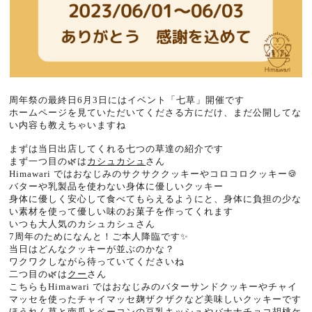
周年祭の最終日6月3日にはイベント「七草」開催です
ホームページを見ていただいてくださる方にだけ、まだ公開してな
い内容も教えちゃいますね
まずは当日出店してくれる七つの草達の紹介です
まず一つ目の🌿は
カシュカシュ
さん
Himawari ではおなじみのサクサククッキーやコロコロクッキー🍪
バターや乳製品を使わない身体に優しいクッキー
身体に優しく安心して食べてもらえるようにと、身体に負担の少な
い素材を使って優しい味のお菓子を作ってくれます
いつも大人気のカシュカシュさん
7周年のためになんと！ご本人降臨です✨
当日はどんなクッキーが並ぶのかな？
ワクワクしながら待っていてくださいね
二つ目の🌿は
クー
さん
こちらもHimawari ではおなじみのバターサンドクッキーやチャイ
マッセを使ったチャイマッセ麹ザクザクなど美味しいクッキーです
ほうれん草と南瓜とベーコンの豆乳キッシュやバナナチョコ胡桃ケ