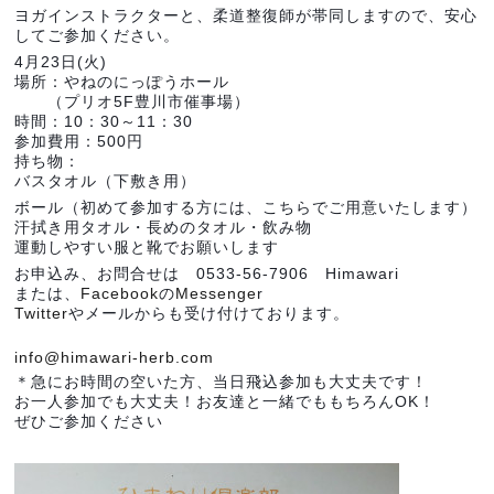
ヨガインストラクターと、柔道整復師が帯同しますので、安心
してご参加ください。
4月23日(火)
場所：やねのにっぽうホール
（プリオ5F豊川市催事場）
時間：10：30～11：30
参加費用：500円
持ち物：
バスタオル（下敷き用）
ボール（初めて参加する方には、こちらでご用意いたします）
汗拭き用タオル・長めのタオル・飲み物
運動しやすい服と靴でお願いします
お申込み、お問合せは 0533-56-7906 Himawari
または、
Facebook
の
Messenge
r
Twitter
やメールからも受け付けております。
info@himawari-herb.com
＊急にお時間の空いた方、当日飛込参加も大丈夫です！
お一人参加でも大丈夫！お友達と一緒でももちろんOK！
ぜひご参加ください