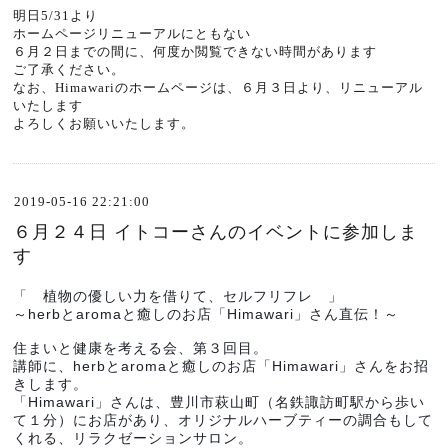
明日5/31より
ホームページリニューアルにともない
６月２日までの間に、何度か閲覧できない時間があります
ご了承ください。
なお、Himawariのホームページは、６月３日より、リニューアル
いたします
よろしくお願いいたします。
2019-05-16 22:21:00
６月２４日 イトコーさんのイベントに参加しま
す
「　植物の優しい力を借りて、セルフリフレ　」
～herbとaromaと癒しのお店「Himawari」さん直伝！～
住まいと健康を考える会、第３回目。
講師に、herbとaromaと癒しのお店「Himawari」さんをお招
きします。
「Himawari」さんは、豊川市萩山町（名鉄諏訪町駅から歩い
て１分）にお店があり、オリジナルハーブティーの調合もして
くれる、リラクゼーションサロン。