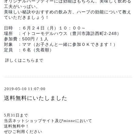
オリジナルハーブティーには効能はもちろん、美味しく飲める
工夫がいっぱい。
美味しい秘訣やおすすめの飲み方、ハーブの効能について教え
ていただきましょう！
日時　：６月２４日（月）１０：００～
場所　：イトコーモデルハウス（豊川市諏訪西町2-248）
参加費：500円 / １人
対象　：ママ（お子さんと一緒に参加ＯＫできます！）
定員　：６名（先着順）
詳しくは
こちら
まで
2019-05-10 11:07:00
送料無料にいたしました
5月31日まで
当店ネットショップサイト
及び
minne
において
送料無料中！
ぜひご利用ください