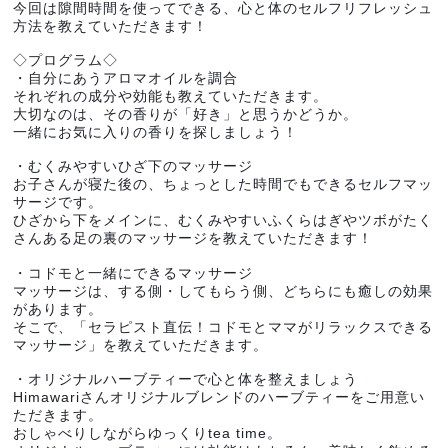
今回は隙間時間を使ってできる、心と体のセルフリフレッシュ
方法を教えていただきます！
◇プログラム◇
・自分にあうアロマオイルを調合
それぞれの成分や効能も教えていただきます。
大切なのは、その香りが「好き」と思うかどうか。
一緒にお気に入りの香りを探しましょう！
・むくみやすいひざ下のマッサージ
お子さんが寝た後の、ちょっとした時間でもできるセルフマッ
サージです。
ひざから下をメインに、むくみやすいふくらはぎやツボがたく
さんある足の裏のマッサージを教えていただきます！
・コドモと一緒にできるマッサージ
マッサージは、する側・してもらう側、どちらにも癒しの効果
があります。
そこで、「セラピスト直伝！コドモとママがリラックスできる
マッサージ」を教えていただきます。
・オリジナルハーブティーで心と体を整えましょう
Himawariさんオリジナルブレンドのハーブティーをご用意い
ただきます。
おしゃべりしながらゆっくりtea time。