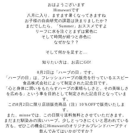
おはようございます
Himawariです
八月に入り、ますます暑くなってきますね
お子様の自由研究の課題は決まりましたか？
まだでしたら、「Summer」おススメですよ
リーフに水を注ぐとまずは紫色に
そして時間が経つと赤色に
なぜかな？？
そして何かを足すと…
知りたい方は、お店にGO!
8月2日は「ハーブの日」です。
「ハーブの日」は、フレッシュハーブの販売を行っているエスビー
食品株式会社によって制定された記念日です。
「心と身体に潤いをもたらすハーブの素晴らしさと、その美味しさ
を広める」という事を目的として制定された記念日となっていま
す。
この8月2日に限り店頭販売商品（注）10％OFFで販売いたしま
す。
また、minneでは、この日限り送料無料とさせていただきます。
まだまだ馴染みの浅いハーブ。少しとっつきにくいと思われている
方も、ぜひこの機会にHimawariのオリジナルブレンドハーブティ
飲んでみてはいかがですか？