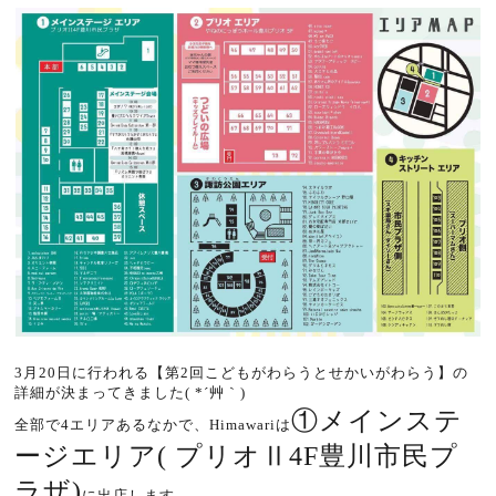
3月20日に行われる【第2回こどもがわらうとせかいがわらう】の
詳細が決まってきました( *´艸｀)
①メインステ
全部で4エリアあるなかで、Himawariは
ージエリア( プリオⅡ4F豊川市民プ
ラザ)
に出店します。